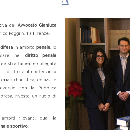
iva dell’
Avvocato Gianluca
rico Poggi n. 1 a Firenze.
e
difesa
in ambito
penale
, lo
colare, nel
diritto penale
aree strettamente collegate
 il diritto e il contenzioso
eria urbanistica, edilizia e
roversie con la Pubblica
mpresa, riveste un ruolo di
mbiti rilevanti, quali la
enale sportivo
.