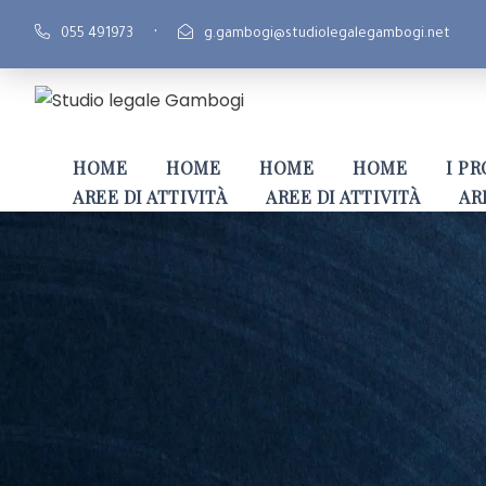
·
055 491973
g.gambogi@studiolegalegambogi.net
HOME
HOME
HOME
HOME
I PR
AREE DI ATTIVITÀ
AREE DI ATTIVITÀ
AR